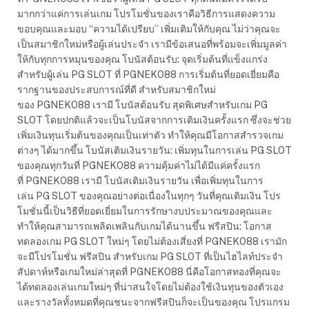
มากกว่าแค่การเล่นเกม โปรโมชั่นของเราคือวิธีการแสดงความ
ขอบคุณและมอบ “ความได้เปรียบ” เพิ่มเติมให้กับคุณ ไม่ว่าคุณจะ
เป็นสมาชิกใหม่หรือผู้เล่นประจำ เรามีข้อเสนอที่พร้อมจะเพิ่มมูลค่า
ให้กับทุกการหมุนของคุณ โบนัสต้อนรับ: จุดเริ่มต้นที่แข็งแกร่ง
สำหรับผู้เล่น PG SLOT ที่ PGNEKO88 การเริ่มต้นที่ยอดเยี่ยมคือ
รากฐานของประสบการณ์ที่ดี สำหรับสมาชิกใหม่
ของ PGNEKO88 เรามี โบนัสต้อนรับ สุดพิเศษสำหรับเกม PG
SLOT โดยปกติแล้วจะเป็นโบนัสจากการเติมเงินครั้งแรก ซึ่งจะช่วย
เพิ่มเงินทุนเริ่มต้นของคุณเป็นเท่าตัว ทำให้คุณมีโอกาสสำรวจเกม
ต่างๆ ได้มากขึ้น โบนัสเติมเงินรายวัน: เพิ่มทุนในการเล่น PG SLOT
ของคุณทุกวันที่ PGNEKO88 ความคุ้มค่าไม่ได้มีแค่ครั้งแรก
ที่ PGNEKO88 เรามี โบนัสเติมเงินรายวัน เพื่อเพิ่มทุนในการ
เล่น PG SLOT ของคุณอย่างต่อเนื่องในทุกๆ วันที่คุณเติมเงิน โปร
โมชั่นนี้เป็นวิธีที่ยอดเยี่ยมในการรักษางบประมาณของคุณและ
ทำให้คุณสามารถเพลิดเพลินกับเกมได้นานขึ้น ฟรีสปิน: โอกาส
ทดลองเกม PG SLOT ใหม่ๆ โดยไม่ต้องเสี่ยงที่ PGNEKO88 เรามัก
จะมีโปรโมชั่น ฟรีสปิน สำหรับเกม PG SLOT ที่เป็นไฮไลท์ประจำ
สัปดาห์หรือเกมใหม่ล่าสุดที่ PGNEKO88 นี่คือโอกาสทองที่คุณจะ
ได้ทดลองเล่นเกมใหม่ๆ ที่น่าสนใจโดยไม่ต้องใช้เงินทุนของตัวเอง
และรางวัลทั้งหมดที่คุณชนะจากฟรีสปินก็จะเป็นของคุณ โปรแกรม