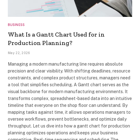
BUSINESS
What Is a Gantt Chart Used for in
Production Planning?
May 22, 2026
Managing a modern manufacturing line requires absolute
precision and clear visibility. With shifting deadlines, resource
constraints, and complex product structures, managers need
a tool that simplifies scheduling. A Gantt chart serves as the
visual backbone for modern manufacturing environments. It
transforms complex, spreadsheet-based data into an intuitive
timeline that everyone on the shop floor can understand. By
mapping tasks against time, it allows operations managers to
oversee workflows, prevent bottlenecks, and optimize daily
throughput. Let us dive into how a gantt chart for production
planning optimizes operations and keeps your business
competitive. Real-time sequencing and scheduling The